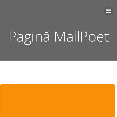
Skip
to
content
Pagină MailPoet