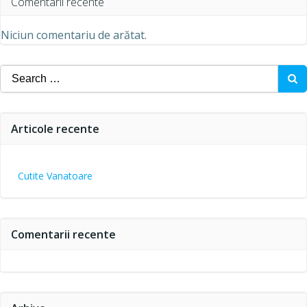
Comentarii recente
Niciun comentariu de arătat.
Search
for:
Articole recente
Cutite Vanatoare
Comentarii recente