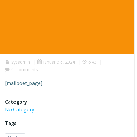
|
|
|
sysadmin
ianuarie 6, 2024
6:43
0
comments
[mailpoet_page]
Category
No Category
Tags